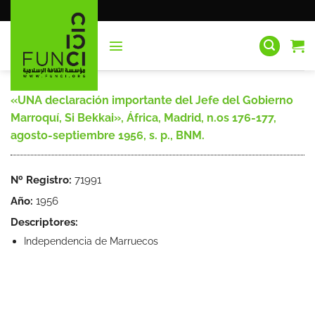
Saltar
al
contenido
«UNA declaración importante del Jefe del Gobierno
Marroquí, Si Bekkai», África, Madrid, n.os 176-177,
agosto-septiembre 1956, s. p., BNM.
Nº Registro:
71991
Año:
1956
Descriptores:
Independencia de Marruecos