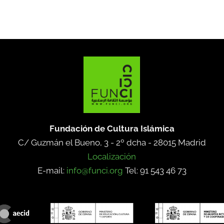
Fundación de Cultura Islámica
C/ Guzmán el Bueno, 3 - 2º dcha -
28015 Madrid
Localización
E-mail:
info@funci.org
Tel: 91 543 46 73