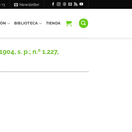
6 73
Newsletter
IÓN
BIBLIOTECA
TIENDA
4, s. p.; n.º 1.227,