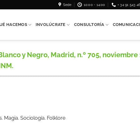
Sede
10:00 - 14:00
+ 34 91 543 4
UÉ HACEMOS
INVOLÚCRATE
CONSULTORÍA
COMUNICAC
nco y Negro, Madrid, n.º 705, noviembre 190
HNM.
s. Magia. Sociología. Folklore