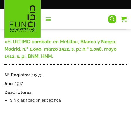
Saltar
al
contenido
«El ÚLTIMO combate en Melilla», Blanco y Negro,
Madrid, n.º 1.090, marzo 1912, s. p.; n.º 1.098, mayo
1912, s. p., BNM, HNM.
Nº Registro:
71975
Año:
1912
Descriptores:
Sin clasificación específica