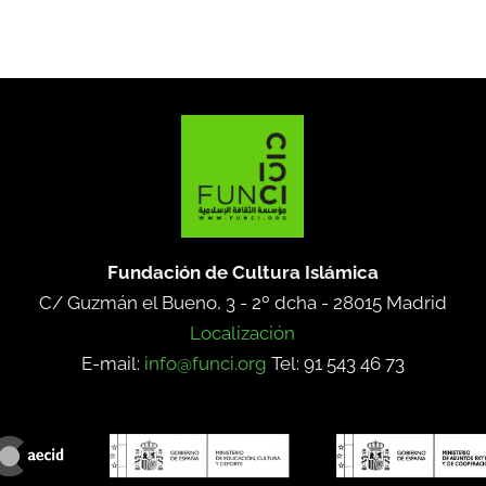
Fundación de Cultura Islámica
C/ Guzmán el Bueno, 3 - 2º dcha -
28015 Madrid
Localización
E-mail:
info@funci.org
Tel: 91 543 46 73