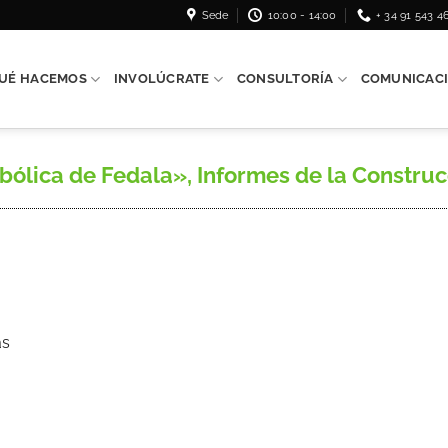
Sede
10:00 - 14:00
+ 34 91 543 4
UÉ HACEMOS
INVOLÚCRATE
CONSULTORÍA
COMUNICAC
ólica de Fedala», Informes de la Construcci
as