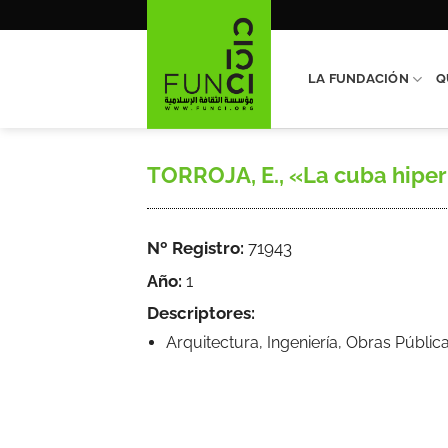
Saltar
al
contenido
LA FUNDACIÓN
Q
TORROJA, E., «La cuba hiperb
Nº Registro:
71943
Año:
1
Descriptores:
Arquitectura, Ingeniería, Obras Públic