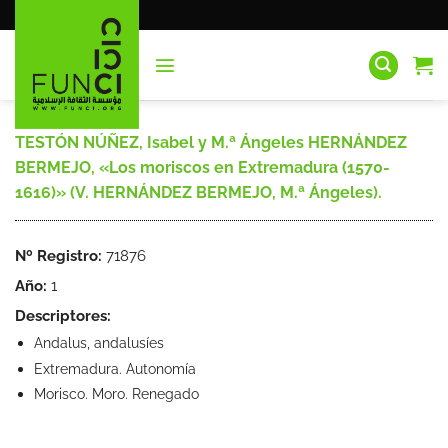
Saltar
al
contenido
TESTÓN NÚÑEZ, Isabel y M.ª Ángeles HERNÁNDEZ
BERMEJO, «Los moriscos en Extremadura (1570-
1616)» (V. HERNÁNDEZ BERMEJO, M.ª Ángeles).
Nº Registro:
71876
Año:
1
Descriptores:
Andalus, andalusíes
Extremadura. Autonomía
Morisco. Moro. Renegado