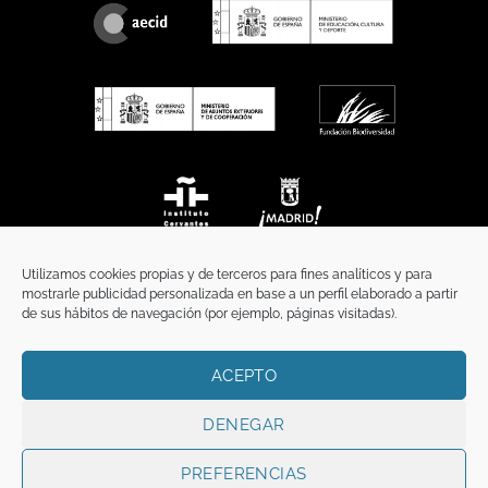
Utilizamos cookies propias y de terceros para fines analíticos y para
mostrarle publicidad personalizada en base a un perfil elaborado a partir
de sus hábitos de navegación (por ejemplo, páginas visitadas).
ACEPTO
INICIO
COMUNICACIÓN
CONTACTO
AVISO LEGAL
POLÍTICA DE PRIVACIDAD
POLÍTICA DE COOKIES
TÉRMINOS Y CONDICIONES
DENEGAR
Copyright 2026 ©
Funci
FUNCI es titular de los derechos de propiedad
intelectual e industrial de este sitio web, y es también titular o tiene la
PREFERENCIAS