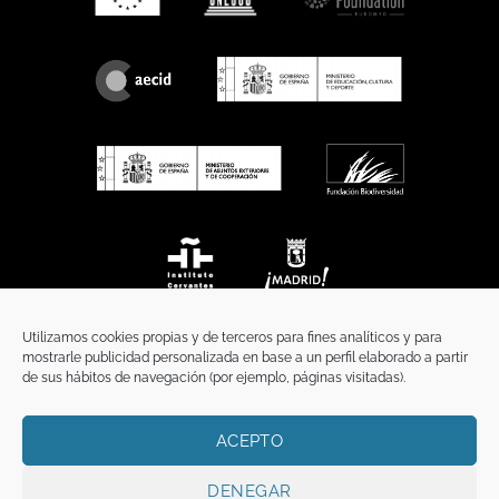
Utilizamos cookies propias y de terceros para fines analíticos y para
mostrarle publicidad personalizada en base a un perfil elaborado a partir
de sus hábitos de navegación (por ejemplo, páginas visitadas).
ACEPTO
INICIO
COMUNICACIÓN
CONTACTO
AVISO LEGAL
POLÍTICA DE PRIVACIDAD
POLÍTICA DE COOKIES
TÉRMINOS Y CONDICIONES
DENEGAR