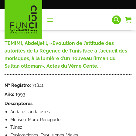
Saltar
al
contenido
TEMIMI, Abdeljelil, «Evolution de l’attitude des
autorités de la Régence de Tunis face à l’accueil des
morisques, à la lumière d’un nouveau firman du
Sultan ottoman», Actes du Vème Cente...
Nº Registro:
71841
Año:
1993
Descriptores:
Andalus, andalusíes
Morisco. Moro. Renegado
Túnez
Exploraciones. Expulsiones. Viajes