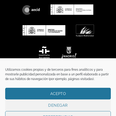
Utilizamos cookies propias y de terceros para fines analíticos y para
mostrarle publicidad personalizada en base a un perfil elaborado a partir
de sus hábitos de navegación (por ejemplo, páginas visitadas).
ACEPTO
INICIO
COMUNICACIÓN
CONTACTO
AVISO LEGAL
POLÍTICA DE PRIVACIDAD
POLÍTICA DE COOKIES
TÉRMINOS Y CONDICIONES
DENEGAR
Copyright 2026 ©
Funci
FUNCI es titular de los derechos de propiedad