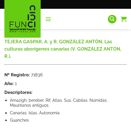
Saltar
al
contenido
TEJERA GASPAR, A. y R. GONZÁLEZ ANTÓN, Las
culturas aborígenes canarias (V. GONZÁLEZ ANTÓN,
R.).
Nº Registro:
71836
Año:
1
Descriptores:
Amazigh, bereber. Rif. Atlas. Sus. Cabilas. Númidas.
Mauritanos antiguos
Canarias. Islas. Autonomía
Guanches