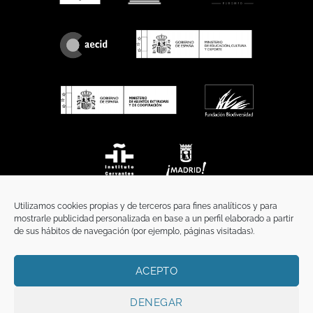
Utilizamos cookies propias y de terceros para fines analíticos y para
mostrarle publicidad personalizada en base a un perfil elaborado a partir
de sus hábitos de navegación (por ejemplo, páginas visitadas).
ACEPTO
INICIO
COMUNICACIÓN
CONTACTO
AVISO LEGAL
POLÍTICA DE PRIVACIDAD
POLÍTICA DE COOKIES
TÉRMINOS Y CONDICIONES
DENEGAR