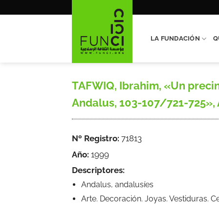
Saltar
al
contenido
LA FUNDACIÓN
Q
TAFWIQ, Ibrahim, «Un precin
Andalus, 103-107/721-725», A
Nº Registro:
71813
Año:
1999
Descriptores:
Andalus, andalusíes
Arte. Decoración. Joyas. Vestiduras. C