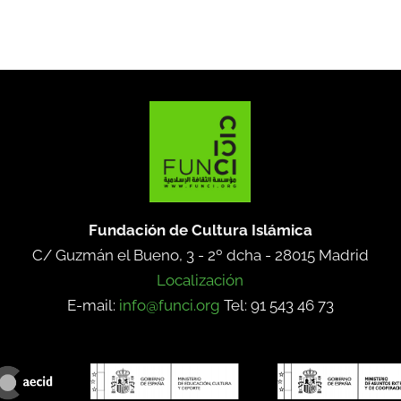
Fundación de Cultura Islámica
C/ Guzmán el Bueno, 3 - 2º dcha -
28015 Madrid
Localización
E-mail:
info@funci.org
Tel: 91 543 46 73