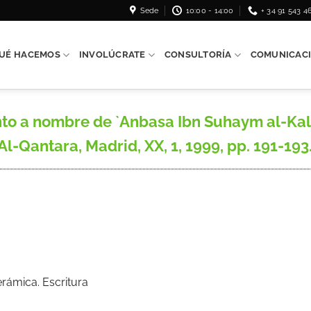
Sede
10:00 - 14:00
+ 34 91 543 4
UÉ HACEMOS
INVOLÚCRATE
CONSULTORÍA
COMUNICAC
to a nombre de `Anbasa Ibn Suhaym al-Kal
l-Qantara, Madrid, XX, 1, 1999, pp. 191-193
erámica. Escritura