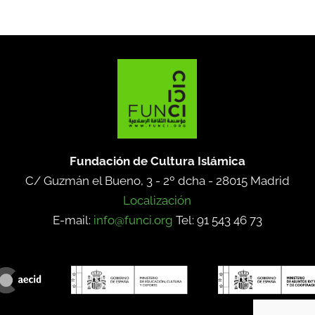
Fundación de Cultura Islámica
C/ Guzmán el Bueno, 3 - 2º dcha -
28015 Madrid
Localización
E-mail:
info@funci.org
Tel: 91 543 46 73