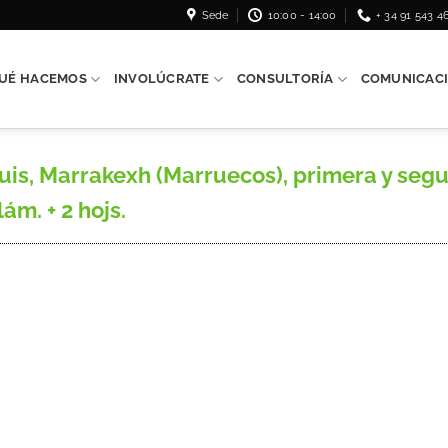
Sede
10:00 - 14:00
+ 34 91 543 4
UÉ HACEMOS
INVOLÚCRATE
CONSULTORÍA
COMUNICAC
 Marrakexh (Marruecos), primera y segund
 lám. + 2 hojs.