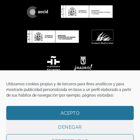
Utilizamos cookies propias y de terceros para fines analíticos y para
mostrarle publicidad personalizada en base a un perfil elaborado a partir
de sus hábitos de navegación (por ejemplo, páginas visitadas).
ACEPTO
INICIO
COMUNICACIÓN
CONTACTO
AVISO LEGAL
POLÍTICA DE PRIVACIDAD
POLÍTICA DE COOKIES
TÉRMINOS Y CONDICIONES
DENEGAR
Copyright 2026 ©
Funci
FUNCI es titular de los derechos de propiedad