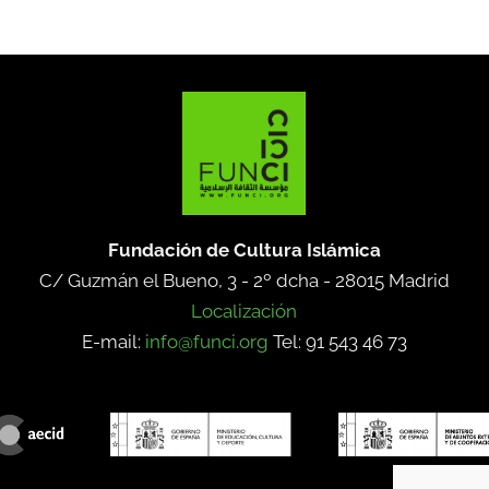
Fundación de Cultura Islámica
C/ Guzmán el Bueno, 3 - 2º dcha -
28015 Madrid
Localización
E-mail:
info@funci.org
Tel: 91 543 46 73