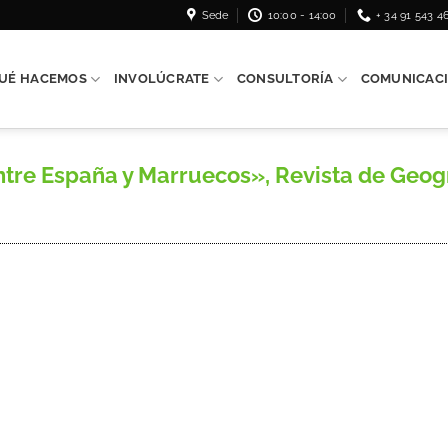
Sede
10:00 - 14:00
+ 34 91 543 4
UÉ HACEMOS
INVOLÚCRATE
CONSULTORÍA
COMUNICAC
re España y Marruecos», Revista de Geograf