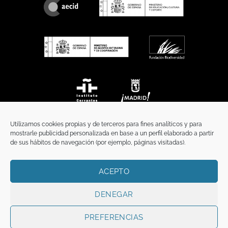
Utilizamos cookies propias y de terceros para fines analíticos y para
mostrarle publicidad personalizada en base a un perfil elaborado a partir
de sus hábitos de navegación (por ejemplo, páginas visitadas).
ACEPTO
INICIO
COMUNICACIÓN
CONTACTO
AVISO LEGAL
POLÍTICA DE PRIVACIDAD
POLÍTICA DE COOKIES
TÉRMINOS Y CONDICIONES
DENEGAR
Copyright 2026 ©
Funci
FUNCI es titular de los derechos de propiedad
intelectual e industrial de este sitio web, y es también titular o tiene la
PREFERENCIAS
correspondiente licencia sobre los derechos de propiedad intelectual,