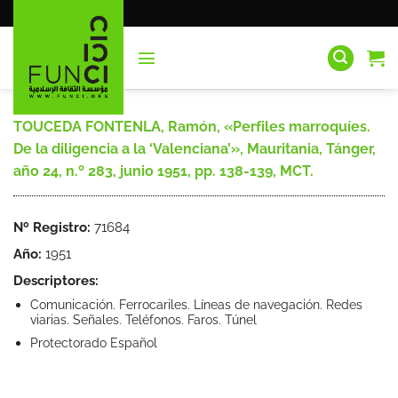
Saltar
al
contenido
TOUCEDA FONTENLA, Ramón, «Perfiles marroquíes.
De la diligencia a la ‘Valenciana’», Mauritania, Tánger,
año 24, n.º 283, junio 1951, pp. 138-139, MCT.
Nº Registro:
71684
Año:
1951
Descriptores:
Comunicación. Ferrocariles. Líneas de navegación. Redes
viarias. Señales. Teléfonos. Faros. Túnel
Protectorado Español