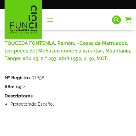
Saltar
al
contenido
TOUCEDA FONTENLA, Ramón, «Cosas de Marruecos.
Los peces del Mehasen comen a la carta», Mauritania,
Tánger, año 25, n.º 293, abril 1952, p. 91, MCT.
Nº Registro:
71658
Año:
1952
Descriptores:
Protectorado Español