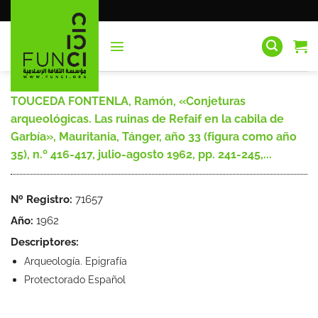
Saltar
al
contenido
TOUCEDA FONTENLA, Ramón, «Conjeturas
arqueológicas. Las ruinas de Refaif en la cabila de
Garbía», Mauritania, Tánger, año 33 (figura como año
35), n.º 416-417, julio-agosto 1962, pp. 241-245,...
Nº Registro:
71657
Año:
1962
Descriptores:
Arqueología. Epigrafía
Protectorado Español