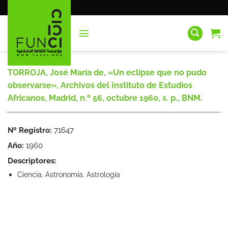
Saltar
al
contenido
TORROJA, José María de, «Un eclipse que no pudo
observarse», Archivos del Instituto de Estudios
Africanos, Madrid, n.º 56, octubre 1960, s. p., BNM.
Nº Registro:
71647
Año:
1960
Descriptores:
Ciencia. Astronomía. Astrología