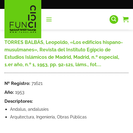
Saltar
al
contenido
TORRES BALBÁS, Leopoldo, «Los edificios hispano-
musulmanes», Revista del Instituto Egipcio de
Estudios Islámicos de Madrid, Madrid, n.º especial,
1.er año, n.º 1, 1953, pp. 92-121, láms., fot....
Nº Registro:
71621
Año:
1953
Descriptores:
Andalus, andalusíes
Arquitectura, Ingeniería, Obras Públicas