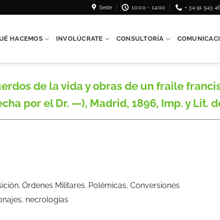
Sede
10:00 - 14:00
+ 34 91 543 4
UÉ HACEMOS
INVOLÚCRATE
CONSULTORÍA
COMUNICAC
os de la vida y obras de un fraile francis
cha por el Dr. —), Madrid, 1896, Imp. y Lit. d
isición. Órdenes Militares. Polémicas, Conversiones
onajes, necrologías