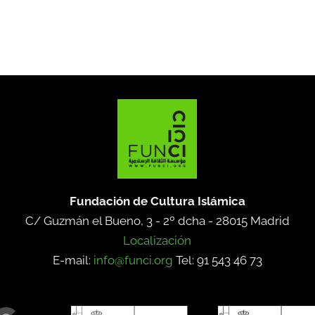
Fundación de Cultura Islámica
C/ Guzmán el Bueno, 3 - 2º dcha -
28015 Madrid
Localización
E-mail:
info@funci.org
Tel: 91 543 46 73