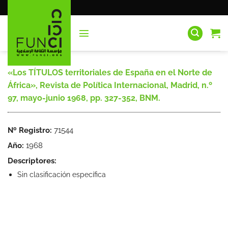
Saltar
al
contenido
«Los TÍTULOS territoriales de España en el Norte de
África», Revista de Política Internacional, Madrid, n.º
97, mayo-junio 1968, pp. 327-352, BNM.
Nº Registro:
71544
Año:
1968
Descriptores:
Sin clasificación específica