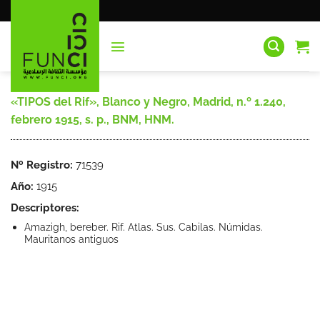
Saltar
al
contenido
«TIPOS del Rif», Blanco y Negro, Madrid, n.º 1.240,
febrero 1915, s. p., BNM, HNM.
Nº Registro:
71539
Año:
1915
Descriptores:
Amazigh, bereber. Rif. Atlas. Sus. Cabilas. Númidas.
Mauritanos antiguos