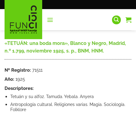
Saltar
al
contenido
«TETUÁN: una boda mora», Blanco y Negro, Madrid,
n.º 1.799, noviembre 1925, s. p., BNM, HNM.
Nº Registro:
71511
Año:
1925
Descriptores:
Tetuán y su alfoz. Tamuda. Yebala. Anyera
Antropología cultural. Religiones varias. Magia. Sociología.
Folklore