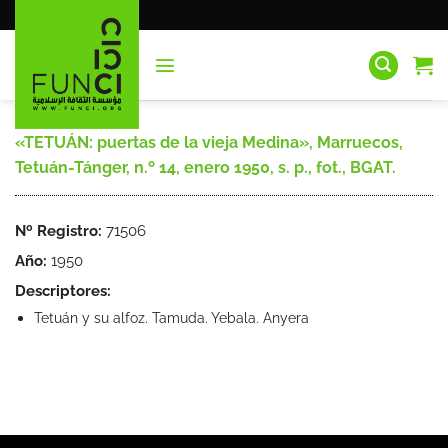
Saltar
al
contenido
«TETUÁN: puertas de la vieja Medina», Marruecos,
Tetuán-Tánger, n.º 14, enero 1950, s. p., fot., BGAT.
Nº Registro:
71506
Año:
1950
Descriptores:
Tetuán y su alfoz. Tamuda. Yebala. Anyera