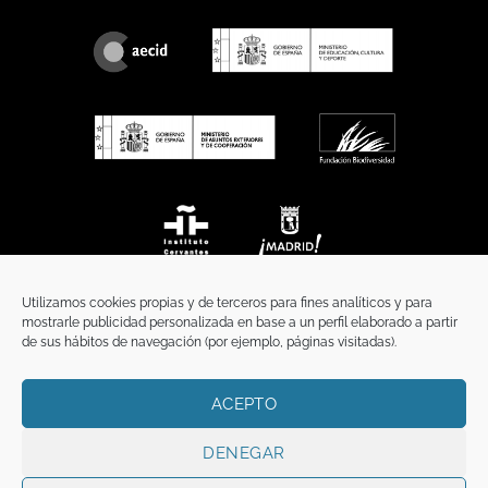
Utilizamos cookies propias y de terceros para fines analíticos y para
mostrarle publicidad personalizada en base a un perfil elaborado a partir
de sus hábitos de navegación (por ejemplo, páginas visitadas).
ACEPTO
INICIO
COMUNICACIÓN
CONTACTO
AVISO LEGAL
POLÍTICA DE PRIVACIDAD
POLÍTICA DE COOKIES
TÉRMINOS Y CONDICIONES
DENEGAR
Copyright 2026 ©
Funci
FUNCI es titular de los derechos de propiedad