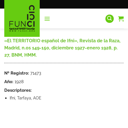
Saltar
al
contenido
«El TERRITORIO español de Ifni», Revista de la Raza,
Madrid, n.os 149-150, diciembre 1927-enero 1928, p.
27, BNM, HMM.
Nº Registro:
71473
Año:
1928
Descriptores:
Ifni, Tarfaya, AOE