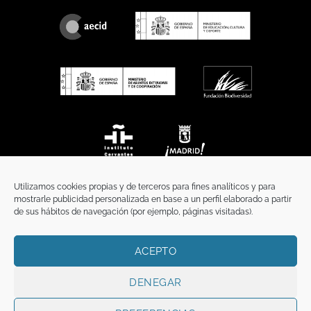
Utilizamos cookies propias y de terceros para fines analíticos y para
mostrarle publicidad personalizada en base a un perfil elaborado a partir
de sus hábitos de navegación (por ejemplo, páginas visitadas).
ACEPTO
INICIO
COMUNICACIÓN
CONTACTO
AVISO LEGAL
POLÍTICA DE PRIVACIDAD
POLÍTICA DE COOKIES
TÉRMINOS Y CONDICIONES
DENEGAR
Copyright 2026 ©
Funci
FUNCI es titular de los derechos de propiedad