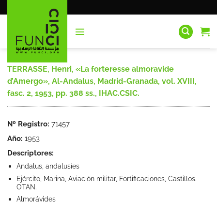
Saltar
al
contenido
TERRASSE, Henri, «La forteresse almoravide
d’Amergo», Al-Andalus, Madrid-Granada, vol. XVIII,
fasc. 2, 1953, pp. 388 ss., IHAC.CSIC.
Nº Registro:
71457
Año:
1953
Descriptores:
Andalus, andalusíes
Ejército, Marina, Aviación militar, Fortificaciones, Castillos.
OTAN.
Almorávides