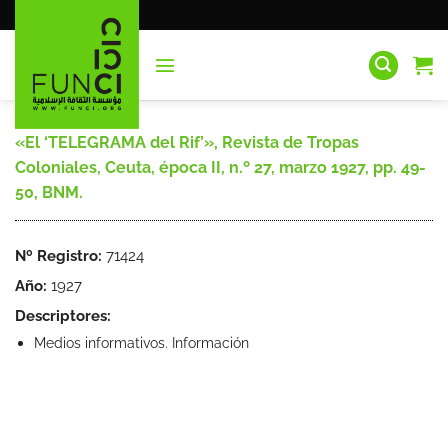
Saltar
al
contenido
«El ‘TELEGRAMA del Rif’», Revista de Tropas
Coloniales, Ceuta, época II, n.º 27, marzo 1927, pp. 49-
50, BNM.
Nº Registro:
71424
Año:
1927
Descriptores:
Medios informativos. Información