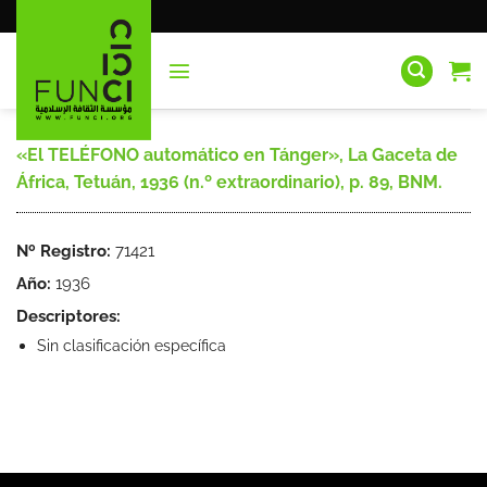
Saltar
al
contenido
«El TELÉFONO automático en Tánger», La Gaceta de
África, Tetuán, 1936 (n.º extraordinario), p. 89, BNM.
Nº Registro:
71421
Año:
1936
Descriptores:
Sin clasificación específica