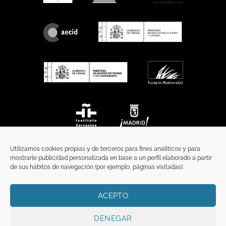
Utilizamos cookies propias y de terceros para fines analíticos y para
mostrarle publicidad personalizada en base a un perfil elaborado a partir
de sus hábitos de navegación (por ejemplo, páginas visitadas).
ACEPTO
INICIO
COMUNICACIÓN
CONTACTO
AVISO LEGAL
POLÍTICA DE PRIVACIDAD
POLÍTICA DE COOKIES
TÉRMINOS Y CONDICIONES
DENEGAR