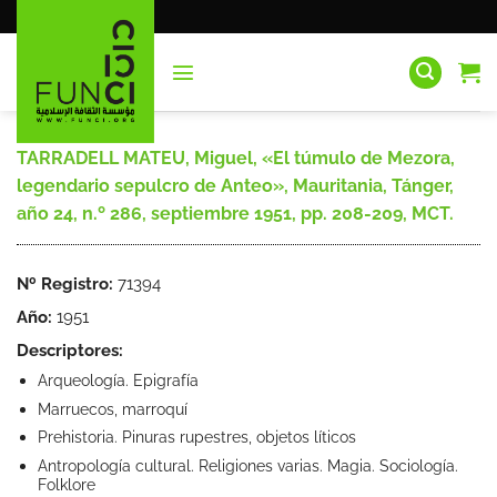
Saltar
al
contenido
TARRADELL MATEU, Miguel, «El túmulo de Mezora,
legendario sepulcro de Anteo», Mauritania, Tánger,
año 24, n.º 286, septiembre 1951, pp. 208-209, MCT.
Nº Registro:
71394
Año:
1951
Descriptores:
Arqueología. Epigrafía
Marruecos, marroquí
Prehistoria. Pinuras rupestres, objetos líticos
Antropología cultural. Religiones varias. Magia. Sociología.
Folklore