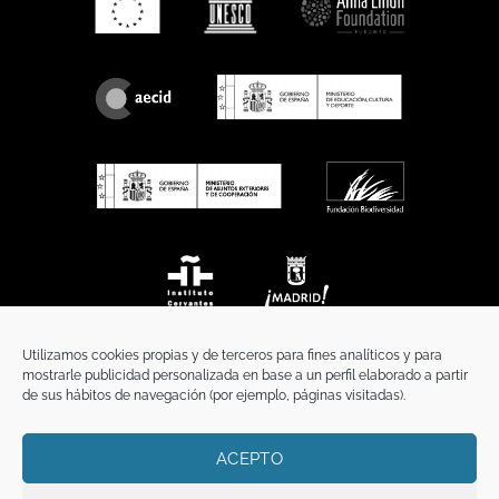
Utilizamos cookies propias y de terceros para fines analíticos y para
mostrarle publicidad personalizada en base a un perfil elaborado a partir
de sus hábitos de navegación (por ejemplo, páginas visitadas).
ACEPTO
INICIO
COMUNICACIÓN
CONTACTO
AVISO LEGAL
POLÍTICA DE PRIVACIDAD
POLÍTICA DE COOKIES