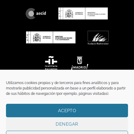
Utilizamos cookies propias y de terceros para fines analíticos y para
mostrarle publicidad personalizada en base a un perfil elaborado a partir
de sus hábitos de navegación (por ejemplo, páginas visitadas).
ACEPTO
INICIO
COMUNICACIÓN
CONTACTO
AVISO LEGAL
POLÍTICA DE PRIVACIDAD
POLÍTICA DE COOKIES
TÉRMINOS Y CONDICIONES
DENEGAR
Copyright 2026 ©
Funci
FUNCI es titular de los derechos de propiedad