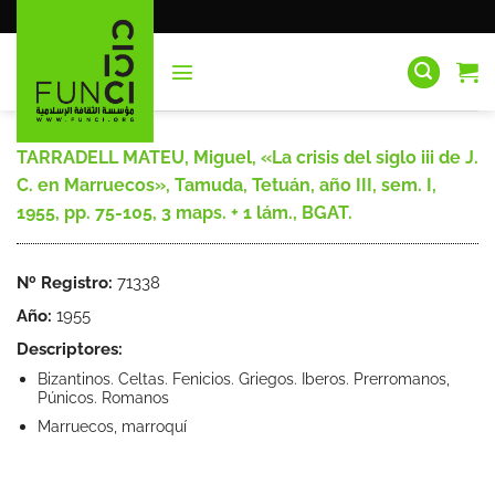
Saltar
al
contenido
TARRADELL MATEU, Miguel, «La crisis del siglo iii de J.
C. en Marruecos», Tamuda, Tetuán, año III, sem. I,
1955, pp. 75-105, 3 maps. + 1 lám., BGAT.
Nº Registro:
71338
Año:
1955
Descriptores:
Bizantinos. Celtas. Fenicios. Griegos. Iberos. Prerromanos,
Púnicos. Romanos
Marruecos, marroquí