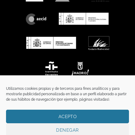
Utilizamos cookies propias y de terceros para fines analíticos y para
mostrarle publicidad personalizada en base a un perfil elaborado a partir
de sus hábitos de navegación (por ejemplo, páginas visitadas).
ACEPTO
INICIO
COMUNICACIÓN
CONTACTO
AVISO LEGAL
POLÍTICA DE PRIVACIDAD
POLÍTICA DE COOKIES
TÉRMINOS Y CONDICIONES
DENEGAR