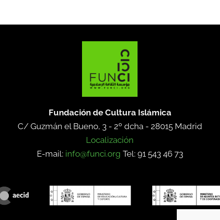
Fundación de Cultura Islámica
C/ Guzmán el Bueno, 3 - 2º dcha -
28015 Madrid
Localización
E-mail:
info@funci.org
Tel: 91 543 46 73