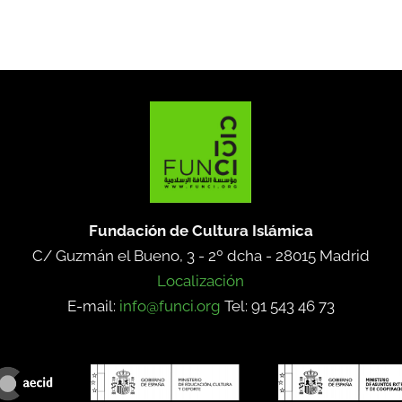
Fundación de Cultura Islámica
C/ Guzmán el Bueno, 3 - 2º dcha -
28015 Madrid
Localización
E-mail:
info@funci.org
Tel: 91 543 46 73