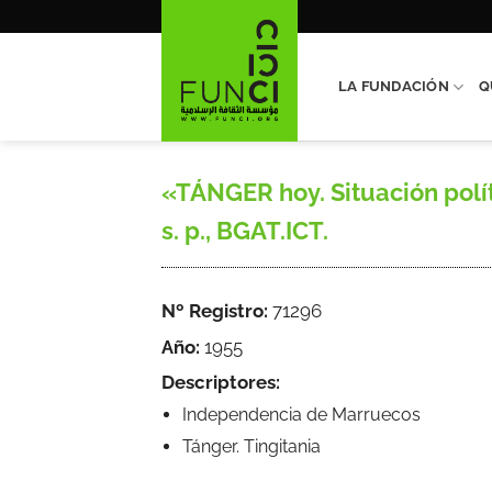
Saltar
al
contenido
LA FUNDACIÓN
Q
«TÁNGER hoy. Situación políti
s. p., BGAT.ICT.
Nº Registro:
71296
Año:
1955
Descriptores:
Independencia de Marruecos
Tánger. Tingitania