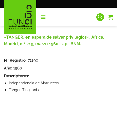
Saltar
al
contenido
«TÁNGER, en espera de salvar privilegios», África,
Madrid, n.º 219, marzo 1960, s. p., BNM.
Nº Registro:
71290
Año:
1960
Descriptores:
Independencia de Marruecos
Tánger. Tingitania