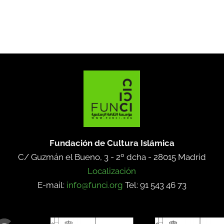
Fundación de Cultura Islámica
C/ Guzmán el Bueno, 3 - 2º dcha -
28015 Madrid
Localización
E-mail:
info@funci.org
Tel: 91 543 46 73