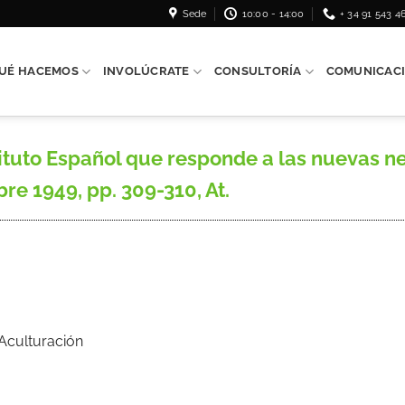
Sede
10:00 - 14:00
+ 34 91 543 4
UÉ HACEMOS
INVOLÚCRATE
CONSULTORÍA
COMUNICAC
tuto Español que responde a las nuevas ne
re 1949, pp. 309-310, At.
 Aculturación