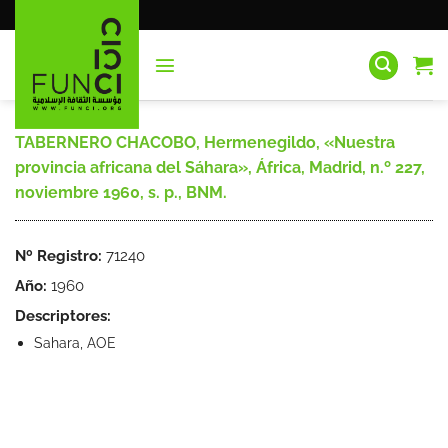
Saltar
al
contenido
TABERNERO CHACOBO, Hermenegildo, «Nuestra
provincia africana del Sáhara», África, Madrid, n.º 227,
noviembre 1960, s. p., BNM.
Nº Registro:
71240
Año:
1960
Descriptores:
Sahara, AOE