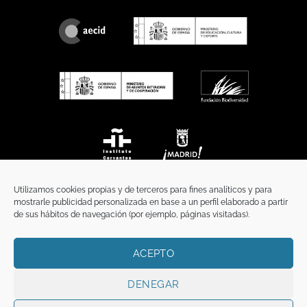
Utilizamos cookies propias y de terceros para fines analíticos y para
mostrarle publicidad personalizada en base a un perfil elaborado a partir
de sus hábitos de navegación (por ejemplo, páginas visitadas).
ACEPTO
INICIO
COMUNICACIÓN
CONTACTO
AVISO LEGAL
POLÍTICA DE PRIVACIDAD
POLÍTICA DE COOKIES
TÉRMINOS Y CONDICIONES
DENEGAR
Copyright 2026 ©
Funci
FUNCI es titular de los derechos de propiedad