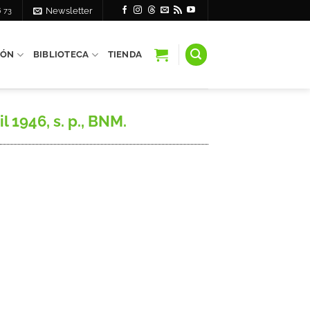
6 73
Newsletter
IÓN
BIBLIOTECA
TIENDA
 1946, s. p., BNM.