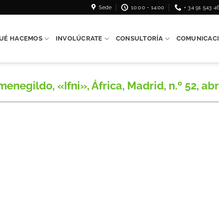
Sede
10:00 - 14:00
+ 34 91 543 4
UÉ HACEMOS
INVOLÚCRATE
CONSULTORÍA
COMUNICAC
ldo, «Ifni», África, Madrid, n.º 52, abril