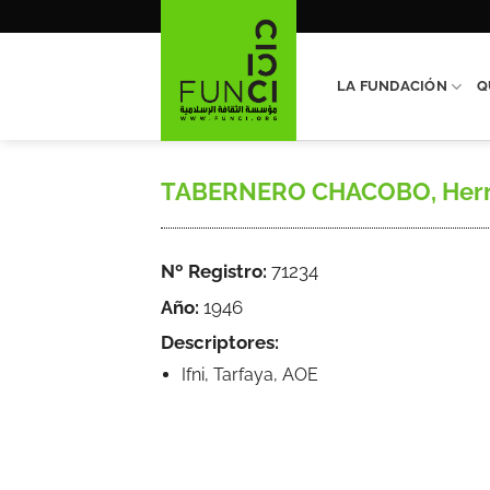
Saltar
al
contenido
LA FUNDACIÓN
Q
TABERNERO CHACOBO, Hermenegi
Nº Registro:
71234
Año:
1946
Descriptores:
Ifni, Tarfaya, AOE