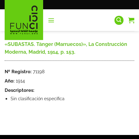
Saltar
al
contenido
«SUBASTAS. Tánger (Marruecos)», La Construcción
Moderna, Madrid, 1914, p. 153.
Nº Registro:
71198
Año:
1914
Descriptores:
Sin clasificación específica