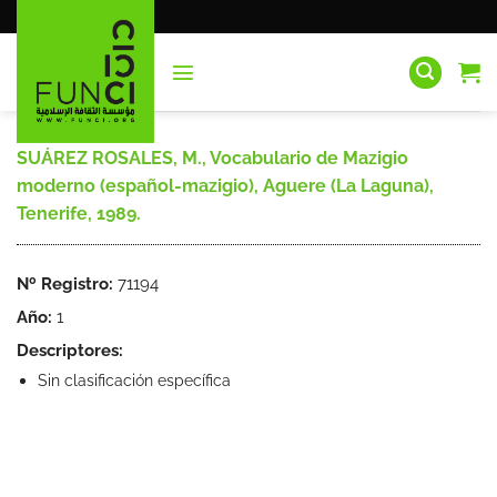
Saltar
al
contenido
SUÁREZ ROSALES, M., Vocabulario de Mazigio
moderno (español-mazigio), Aguere (La Laguna),
Tenerife, 1989.
Nº Registro:
71194
Año:
1
Descriptores:
Sin clasificación específica