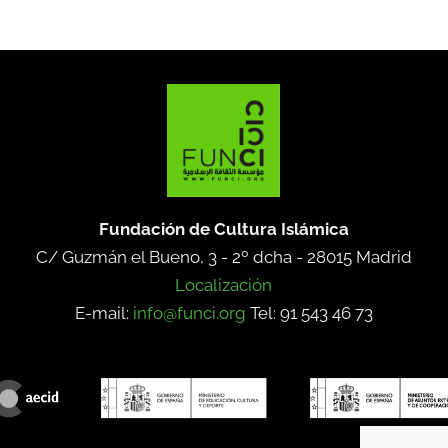
Fundación de Cultura Islámica
C/ Guzmán el Bueno, 3 - 2º dcha -
28015 Madrid
Localización
E-mail:
info@funci.org
Tel: 91 543 46 73