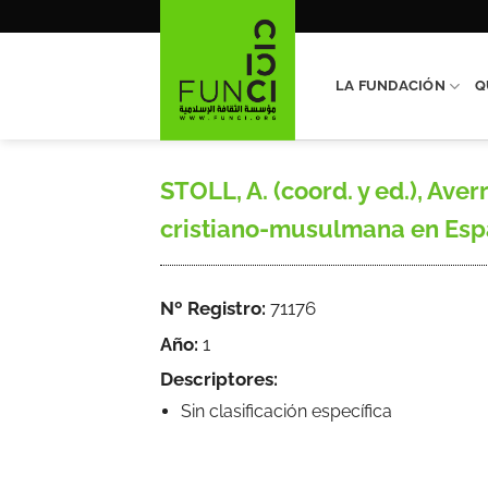
Saltar
al
contenido
LA FUNDACIÓN
Q
STOLL, A. (coord. y ed.), Ave
cristiano-musulmana en España
Nº Registro:
71176
Año:
1
Descriptores:
Sin clasificación específica