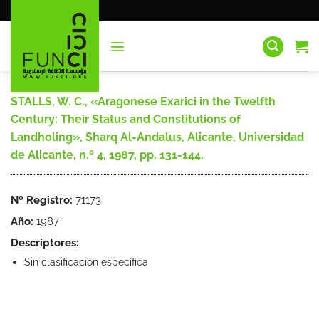
Saltar
al
contenido
STALLS, W. C., «Aragonese Exarici in the Twelfth
Century: Their Status and Constitutions of
Landholing», Sharq Al-Andalus, Alicante, Universidad
de Alicante, n.º 4, 1987, pp. 131-144.
Nº Registro:
71173
Año:
1987
Descriptores:
Sin clasificación específica