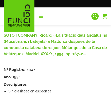
Saltar
al
contenido
SOTO I COMPANY, Ricard, «La situació dels andalusins
(Musulmans i batejats) a Mallorca después de la
conquesta catalana de 1230», Mélanges de la Casa de
Velázquez, Madrid, XXX/1, 1994, pp. 167-2...
Nº Registro:
71147
Año:
1994
Descriptores:
Sin clasificación específica