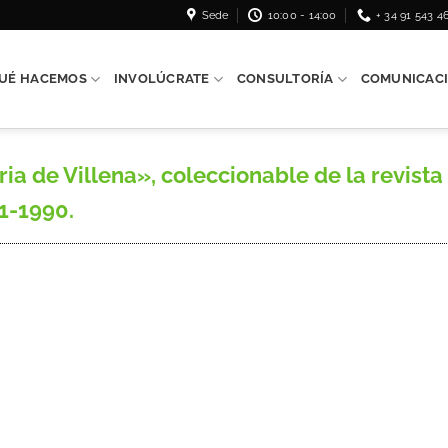
Sede
10:00 - 14:00
+ 34 91 543 4
UÉ HACEMOS
INVOLÚCRATE
CONSULTORÍA
COMUNICAC
ia de Villena», coleccionable de la revista
1-1990.