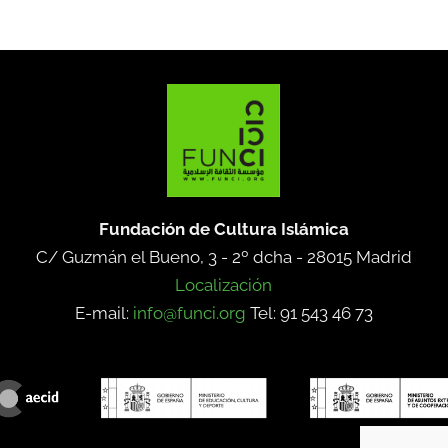
Fundación de Cultura Islámica
C/ Guzmán el Bueno, 3 - 2º dcha -
28015 Madrid
Localización
E-mail:
info@funci.org
Tel: 91 543 46 73