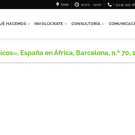
Sede
10:00 - 14:00
+ 34 91 543 4
UÉ HACEMOS
INVOLÚCRATE
CONSULTORÍA
COMUNICAC
os», España en África, Barcelona, n.º 70, 1