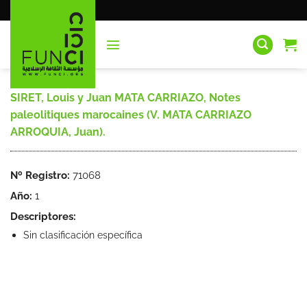
Saltar
al
contenido
SIRET, Louis y Juan MATA CARRIAZO, Notes
paleolitiques marocaines (V. MATA CARRIAZO
ARROQUIA, Juan).
Nº Registro:
71068
Año:
1
Descriptores:
Sin clasificación específica