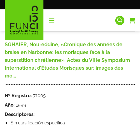
Saltar
al
contenido
SGHAÏER, Noureddine, «Cronique des années de
braise en Narbonne: les morisques face à la
superstition chrétienne», Actes du VIIIe Symposium
International d’Études Morisques sur: images des
mo...
Nº Registro:
71005
Año:
1999
Descriptores:
Sin clasificación específica